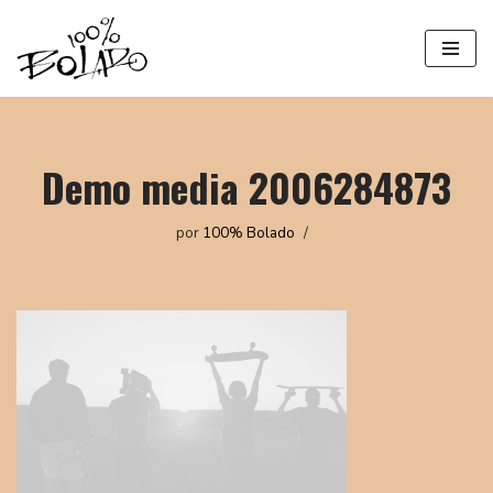
Saltar
al
contenido
Demo media 2006284873
por
100% Bolado