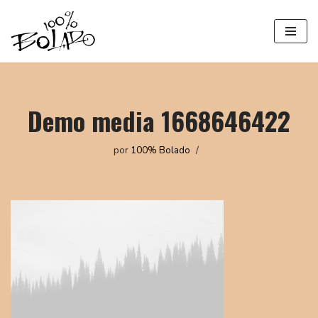
Saltar
al
contenido
Demo media 1668646422
por
100% Bolado