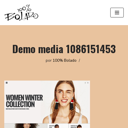
Saltar
al
contenido
Demo media 1086151453
por
100% Bolado