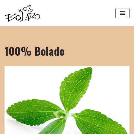
Saltar
al
contenido
100% Bolado